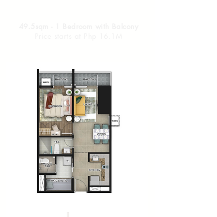
49.5sqm - 1 Bedroom with Balcony
Price starts at Php 16.1M