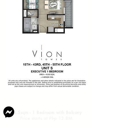
48.5sqm - 1 Bedroom with Balcony
Price starts at Php 13.8M