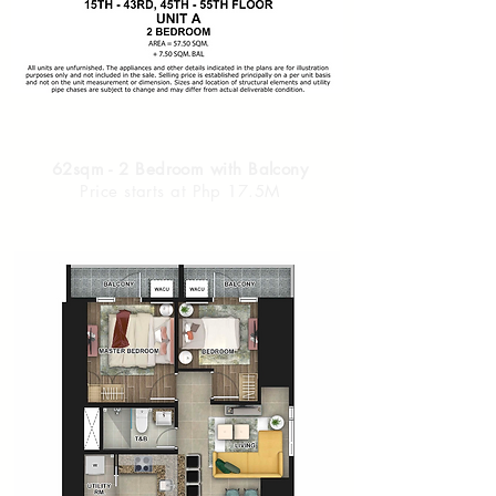
62sqm - 2 Bedroom with Balcony
Price starts at Php 17.5M