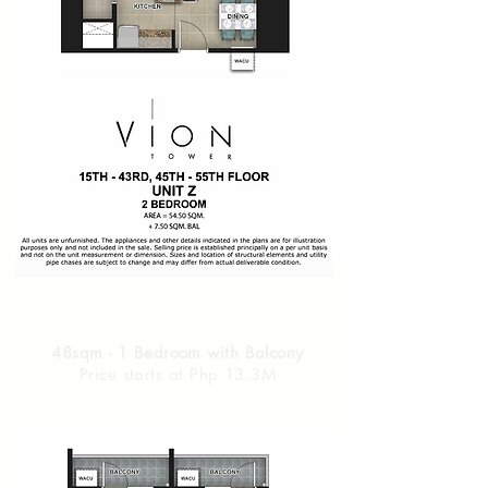
48sqm - 1 Bedroom with Balcony
Price starts at Php 13.3M