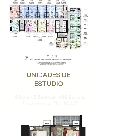
UNIDADES DE
ESTUDIO
65sqm - 2 Bedroom with Balcony
Price starts at Php 18.6M