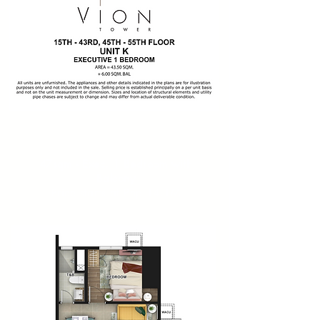
47sqm - Exec. 1 Bedroom with
Balcony
Price starts at Php 14.1M