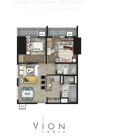
65sqm - 2 Bedroom with Balcony
Price starts at Php 18.6M