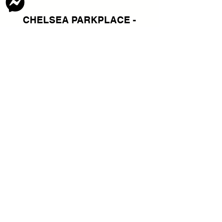
CHELSEA PARKPLACE -
ACTUAL STUDIO UNIT TOUR
RESERVE YOUR UNIT
NOW
FEW UNITS LEFT!
ONLY 7.5% PAYMENT TO MOVE IN!
FOR FASTER TRANSACTION, PLEASE
CONTACT:
+63 956 788 7034
- MONIQUE ONG