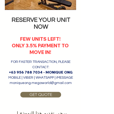
RESERVE YOUR UNIT
NOW
FEW UNITS LEFT!
ONLY 3.5% PAYMENT TO
MOVE IN!
FOR FASTER TRANSACTION, PLEASE
CONTACT:
+63 956 788 7034
- MONIQUE ONG
MOBILE | VIBER | WHATSAPP | iMESSAGE
moniqueong.megaworld@gmail.com
GET QUOTE
يرجى تقديم هذا النموذج ل