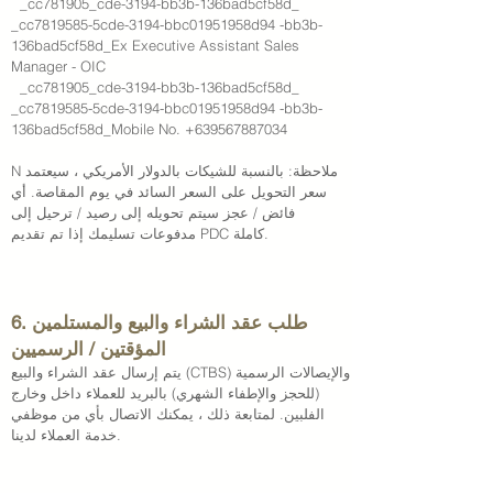
_cc781905_cde-3194-bb3b-136bad5cf58d_
_cc7819585-5cde-3194-bbc01951958d94 -bb3b-
136bad5cf58d_Ex Executive Assistant Sales
Manager - OIC
_cc781905_cde-3194-bb3b-136bad5cf58d_
_cc7819585-5cde-3194-bbc01951958d94 -bb3b-
136bad5cf58d_Mobile No.
+639567887034
​N ملاحظة: بالنسبة للشيكات بالدولار الأمريكي ، سيعتمد
سعر التحويل على السعر السائد في يوم المقاصة. أي
فائض / عجز سيتم تحويله إلى رصيد / ترحيل إلى
مدفوعات تسليمك إذا تم تقديم PDC كاملة.
6. طلب عقد الشراء والبيع والمستلمين
المؤقتين / الرسميين
يتم إرسال عقد الشراء والبيع (CTBS) والإيصالات الرسمية
(للحجز والإطفاء الشهري) بالبريد للعملاء داخل وخارج
الفلبين. لمتابعة ذلك ، يمكنك الاتصال بأي من موظفي
خدمة العملاء لدينا.