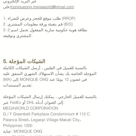
عبر البريد الإلكتروني
moniqueong.megaworld@gmail.com
على
1. طلب موقع للحجز وعرض للشراء (RROP)
2. قم بتعبئة ورقة معلومات المشتري (BIS)
3. 2 بطاقة هوية حكومية سارية المفعول تحمل اسم
المشتري وتوقيعه.
5. الشيكات المؤجلة
بالنسبة للعميل في الفلبين ، أرسل الشيكات الكاملة
المؤجلة الخاصة بك بشأن الاستهلاك الشهري المتفق عليه
(MA) إلى MONIQUE ONG في غضون 12 يومًا عند
تقديم المستندات.
بالنسبة للعميل الخارجي ، يمكنك إرسال الشيكات المؤجلة
عبر FedEx أو DHL إلى العنوان أدناه:
MEGAWORLD CORPORATION
G / F Greenbelt Parkplace Condominium # 112 C.
Palanca Street، Legaspi Village Makati City،
Philippines 1200
عناية: MONIQUE ONG