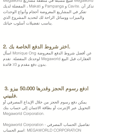
Megaworld للبيع مسبقًا في منطقة مشاريع Megaworld
المفضلة لديك ، Makati و Pampanga و Cavite. تذكر أن
تفكر في المشاريع المعروضة أحجام وأنواع الوحدات
والميزات ووسائل الراحة لك لتحديد المشروع الذي
يناسب تفضيلات أسلوب حياتك.
2. اختر شروط الدفع الخاصة بك.
اسأل Monique Ong عن أفضل شروط الدفع المعروضة
لوحدتك المفضلة. تقدم Megaworld العقارات قبل البيع
بدون دفع مقدم و 0٪ فائدة.
3. ادفع رسوم الحجز وقدرها 50،000 بيزو
فلبيني.
يمكن دفع رسوم الحجز من خلال الإيداع المصرفي أو
التحويل عبر الإنترنت أو بطاقة الائتمان إلى حساب بنك
Megaworld Corporation.
Megaworld Corporation - تفاصيل الحساب المصرفي
اسم الحساب: MEGAWORLD CORPORATION