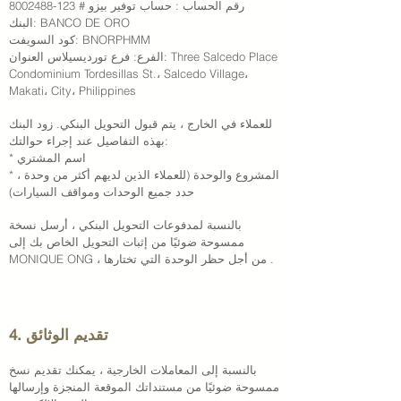
رقم الحساب : حساب توفير بيزو #
123-8002488
البنك: BANCO DE ORO
كود السويفت: BNORPHMM
الفرع: فرع تورديسيلاس العنوان: Three Salcedo Place
Condominium Tordesillas St.، Salcedo Village،
Makati، City، Philippines
للعملاء في الخارج ، يتم قبول التحويل البنكي. زود البنك
بهذه التفاصيل عند إجراء حوالتك:
* اسم المشتري
* المشروع والوحدة (للعملاء الذين لديهم أكثر من وحدة ،
حدد جميع الوحدات ومواقف السيارات)
بالنسبة لمدفوعات التحويل البنكي ، أرسل نسخة
ممسوحة ضوئيًا من إثبات التحويل الخاص بك إلى
MONIQUE ONG ، من أجل حظر الوحدة التي تختارها .
4. تقديم الوثائق
بالنسبة إلى المعاملات الخارجية ، يمكنك تقديم نسخ
ممسوحة ضوئيًا من مستنداتك الموقعة المنجزة وإرسالها