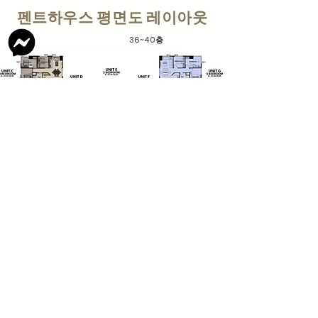
펜트하우스 평면도 레이아웃
36~40층
2베드룸 유닛