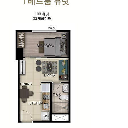
1 베드룸 유닛
1BR 유닛
32제곱미터