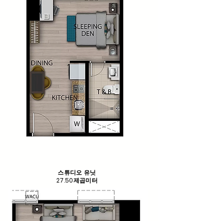
스튜디오 유닛
27.50제곱미터